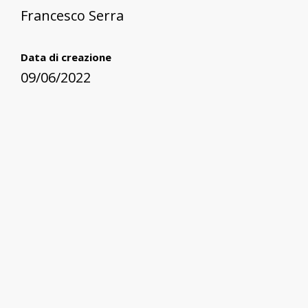
Francesco Serra
Data di creazione
09/06/2022
qualitative product or service property (0..*)
Supporto cartaceo.
Collezione
Orani. Spazi feudali
Risorse correlate
Filtra per tipo di risorsa e proprietà