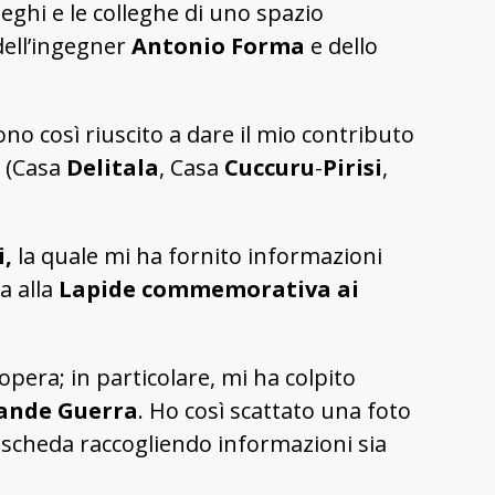
leghi e le colleghe di uno spazio
 dell’ingegner
Antonio
Forma
e dello
ono così riuscito a dare il mio contributo
o (Casa
Delitala
, Casa
Cuccuru
-
Pirisi
,
i,
la quale mi ha fornito informazioni
a alla
Lapide commemorativa ai
pera; in particolare, mi ha colpito
ande Guerra
. Ho così scattato una foto
la scheda raccogliendo informazioni sia