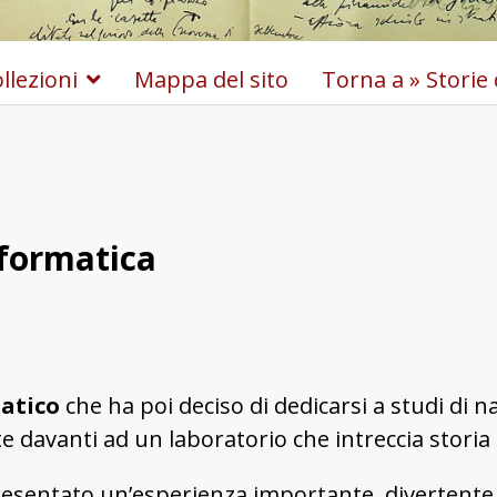
ollezioni
Mappa del sito
Torna a » Storie d
nformatica
atico
che ha poi deciso di dedicarsi a studi di 
te davanti ad un laboratorio che intreccia storia
resentato un’esperienza importante, divertente 