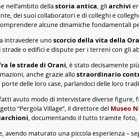
 nell’ambito della
storia antica
, gli
archivi
er
ente, dei suoi collaboratori e di colleghi e coll
 comprendere alcune dinamiche fondamentali per
to a intravedere uno
scorcio della vita della O
strade o edifici e dispute per i terreni con gli ab
fra le strade di Orani
, è stato decisamente più
rmazioni, anche grazie allo
straordinario cont
porte delle loro case, parlandoci delle loro trad
atti avuto modo di intervistare diverse figure, fr
getto “Pergola Village”, il direttore del
Museo N
archioni
, documentando il tutto tramite foto, 
e, avendo maturato una piccola esperienza – sep