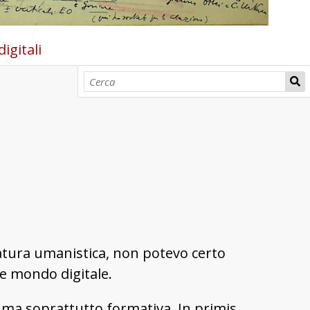
igitali
natura umanistica, non potevo certo
 e mondo digitale.
ma soprattutto formativa. In primis,