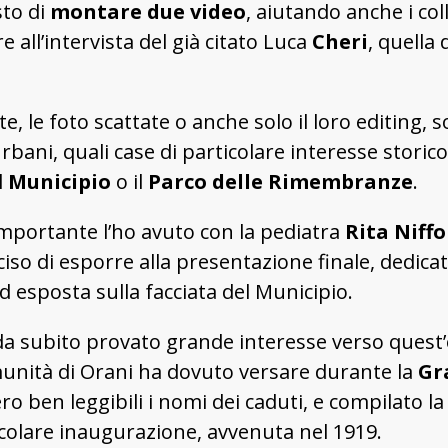
sto di
montare due video
, aiutando anche i col
 all’intervista del già citato Luca
Cheri
, quella
 le foto scattate o anche solo il loro editing, s
bani, quali case di particolare interesse storic
l
Municipio
o il
Parco delle Rimembranze
.
ù importante l’ho avuto con la pediatra
Rita Niffo
so di esporre alla presentazione finale, dedicat
d esposta sulla facciata del Municipio.
da subito provato grande interesse verso quest’o
munità di Orani ha dovuto versare durante la
Gr
ero ben leggibili i nomi dei caduti, e compilato 
colare inaugurazione, avvenuta nel 1919.