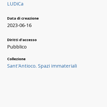
LUDiCa
Data di creazione
2023-06-16
Diritti d'accesso
Pubblico
Collezione
Sant'Antioco. Spazi immateriali
Sant'Antioco. Spazi Marittimi
Risorse correlate
Filtra per tipo di risorsa e proprietà