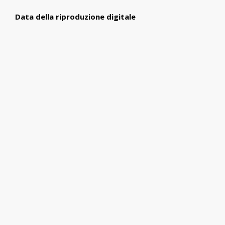
Data della riproduzione digitale
26-06-2023
Autore della riproduzione digitale
MuMa
Formato
.pdf
Dimensioni del file
436 KB
ESC - Ente schedatore
LUDiCa