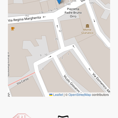
Leaflet
|
©
OpenStreetMap
contributors