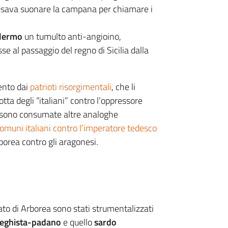
i usava suonare la campana per chiamare i
alermo
un tumulto anti-angioino,
se al passaggio del regno di Sicilia dalla
cento dai
patrioti risorgimentali
, che li
otta degli “italiani” contro l’oppressore
i sono consumate altre analoghe
comuni italiani contro l’imperatore tedesco
borea contro gli aragonesi.
icato di Arborea sono stati strumentalizzati
eghista-padano
e quello
sardo