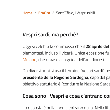
Home
EraOra
Sant’Efisio, i Vespri (siciliani) e la memoria dei ceci
Vespri sardi, ma perché?
Oggi si celebra la sommossa che il
28 aprile de
piemontesi, incluso il viceré. Unica eccezione fu 
Melano
, che rimase alla guida dell’arcidiocesi.
Da diversi anni si usa il termine “vespri sardi” per
presidente della Regione Sardegna
, capo del pa
obiettivo statutario è “condurre la Nazione Sard
Cosa sono i Vespri e cosa c’entrano con 
La risposta è nulla, non c’entrano nulla. Nella lit