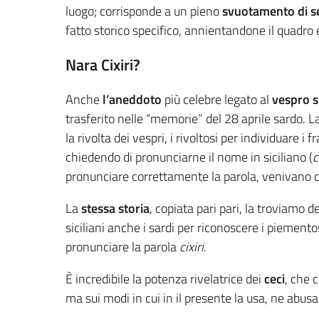
luogo; corrisponde a un pieno
svuotamento di 
fatto storico specifico, annientandone il quadro 
Nara Cixiri?
Anche
l’aneddoto
più celebre legato al
vespro s
trasferito nelle “memorie” del 28 aprile sardo. L
la rivolta dei vespri, i rivoltosi per individuare i
chiedendo di pronunciarne il nome in siciliano (
c
pronunciare correttamente la parola, venivano co
La
stessa storia
, copiata pari pari, la troviamo 
siciliani anche i sardi per riconoscere i piemento
pronunciare la parola
cixiri
.
È incredibile la potenza rivelatrice dei
ceci
, che 
ma sui modi in cui in il presente la usa, ne abus