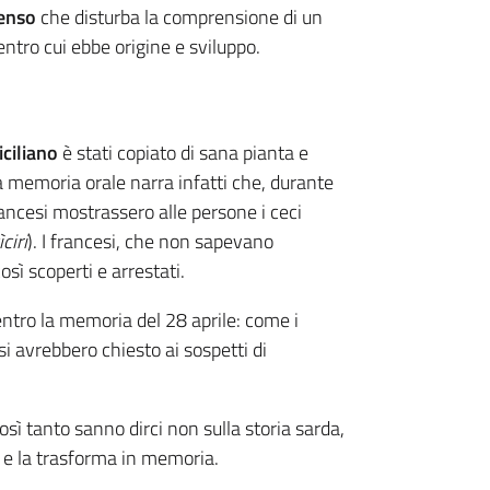
senso
che disturba la comprensione di un
entro cui ebbe origine e sviluppo.
iciliano
è stati copiato di sana pianta e
a memoria orale narra infatti che, durante
 francesi mostrassero alle persone i ceci
ìciri
). I francesi, che non sapevano
sì scoperti e arrestati.
dentro la memoria del 28 aprile: come i
si avrebbero chiesto ai sospetti di
così tanto sanno dirci non sulla storia sarda,
a e la trasforma in memoria.