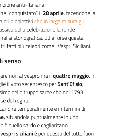
nzione anti-italiana.
he “conquistato” il
28 aprile
, facendone la
alori e obiettivi
che in larga misura gli
assica della celebrazione la rende
nalisi storiografica. Ed è forse questa
i fatti più celebri come i Vespri Siciliani.
di senso
are non al vespro ma il
quattro maggio
, in
glie il voto secentesco per
Sant’Efisio
,
issimo delle truppe sarde che nel 1793
ese del regno.
candire temporalmente e in termini di
ne,
situandola puntualmente in uno
he è quello sardo e cagliaritano.
i
vespri siciliani
è per questo del tutto fuori