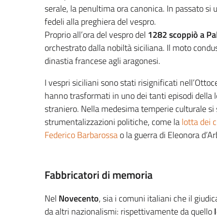
serale, la penultima ora canonica. In passato s
fedeli alla preghiera del vespro.
Proprio all’ora del vespro del
1282 scoppiò a P
orchestrato dalla nobiltà siciliana. Il moto condus
dinastia francese agli aragonesi.
I vespri siciliani sono stati risignificati nell’Otto
hanno trasformati in uno dei tanti episodi della l
straniero. Nella medesima temperie culturale s
strumentalizzazioni politiche, come la
lotta dei 
Federico Barbarossa
o la guerra di Eleonora d’Ar
Fabbricatori di memoria
Nel
Novecento
, sia i comuni italiani che il giud
da altri nazionalismi: rispettivamente da quello
l