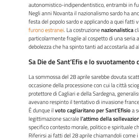
autonomistico-indipendentistico, entrambi in fu
Negli anni Novanta il nazionalismo sardo ha anc
festa del popolo sardo e applicando a quei fatti v
furono estranei
. La costruzione
nazionalistica
cl
particolarmente fragile al cospetto di una seria a
debolezza che ha spinto tanti ad accostarla ad altr
Sa Die de Sant’Efis
e lo svuotamento 
La sommossa del 28 aprile sarebbe dovuta scatt
occasione della processione con cui la città scio
protettore di Cagliari e della Sardegna, general
avevano respinto il tentativo di invasione franc
È dunque il
voto cagliaritano per Sant’Efisio
a s
legittimazione sacrale
l’attimo della sollevazio
specifico contesto morale, politico e spirituale c
Riferirsi ai fatti del 28 aprile chiamandoli come 