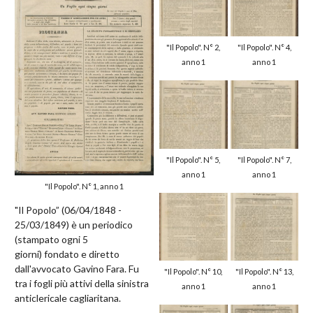
"Il Popolo". N° 2,
"Il Popolo". N° 4,
anno 1
anno 1
"Il Popolo". N° 5,
"Il Popolo". N° 7,
anno 1
anno 1
"Il Popolo". N° 1, anno 1
"Il Popolo” (06/04/1848 -
25/03/1849) è un periodico
(stampato ogni 5
giorni) fondato e diretto
dall'avvocato Gavino Fara. Fu
"Il Popolo". N° 10,
"Il Popolo". N° 13,
tra i fogli più attivi della sinistra
anno 1
anno 1
anticlericale cagliaritana.