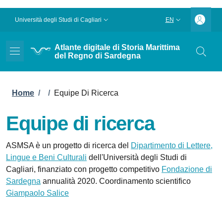
Skip to main content
Skip to footer content
Slim top
Università degli Studi di Cagliari
EN
LANGUAGE SWITC
Atlante digitale di Storia Marittima
del Regno di Sardegna
Breadcrumb
Home
/
/
Equipe Di Ricerca
Equipe di ricerca
ASMSA è un progetto di ricerca del
Dipartimento di Lettere,
Lingue e Beni Culturali
dell'Università degli Studi di
Cagliari, finanziato con progetto competitivo
Fondazione di
Sardegna
annualità 2020. Coordinamento scientifico
Giampaolo Salice