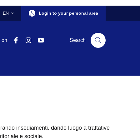
EN
Login to your personal area
LANGUAGE SWITCHER: CURRENT LANGUAGE
Facebook
Instagram
YouTube
s on
Search
erando insediamenti, dando luogo a trattative
ritoriale e sociale.