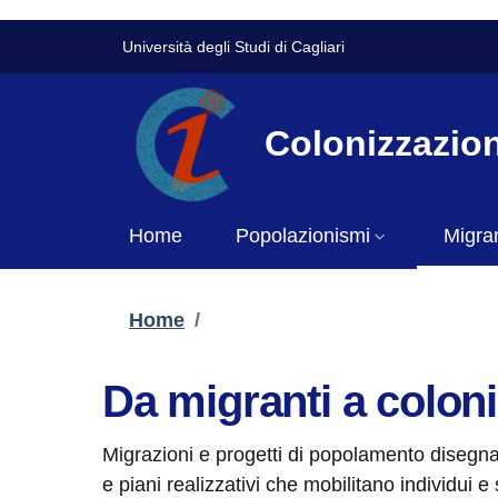
Skip to main content
Skip to footer content
Slim to
Università degli Studi di Cagliari
Colonizzazion
Home
Popolazionismi
Migran
Breadcrumb
Home
/
Da migranti a coloni
Migrazioni e progetti di popolamento disegnan
e piani realizzativi che mobilitano individui e 