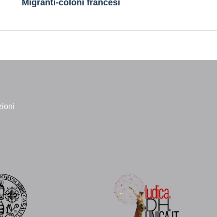
Migranti-coloni francesi
zioni