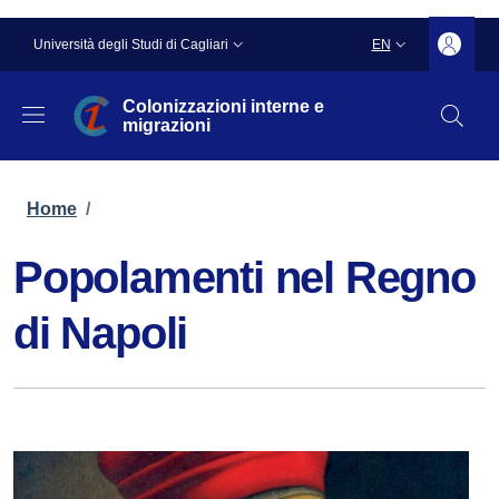
Skip to main content
Skip to footer content
Slim top
Università degli Studi di Cagliari
EN
LANGUAGE SWITC
Colonizzazioni interne e
migrazioni
Breadcrumb
Home
/
Popolamenti nel Regno
di Napoli
Image: