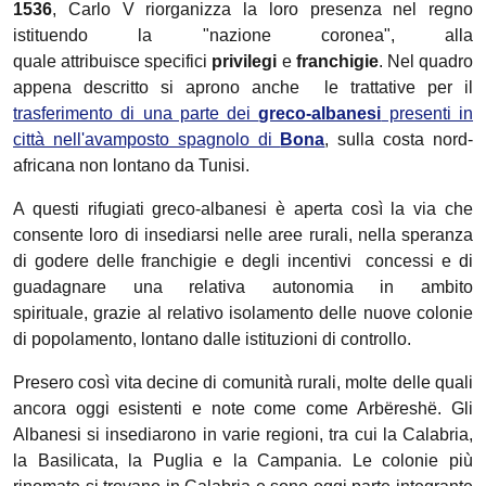
1536
, Carlo V riorganizza la loro presenza nel regno
istituendo la "nazione coronea", alla
quale attribuisce specifici
privilegi
e
franchigie
. Nel quadro
appena descritto si aprono anche le trattative per il
trasferimento di una parte dei
greco-albanesi
presenti in
città nell'avamposto spagnolo di
Bona
, sulla costa nord-
africana non lontano da Tunisi.
A questi rifugiati greco-albanesi è aperta così la via che
consente loro di insediarsi nelle aree rurali, nella speranza
di godere delle franchigie e degli incentivi concessi e di
guadagnare una relativa autonomia in ambito
spirituale, grazie al relativo isolamento delle nuove colonie
di popolamento, lontano dalle istituzioni di controllo.
Presero così vita decine di comunità rurali, molte delle quali
ancora oggi esistenti e note come come Arbëreshë. Gli
Albanesi si insediarono in varie regioni, tra cui la Calabria,
la Basilicata, la Puglia e la Campania. Le colonie più