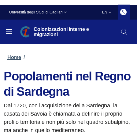
Skip to main content
Skip to footer content
Slim top
Università degli Studi di Cagliari
EN
LANGUAGE SWITC
Colonizzazioni interne e
migrazioni
Breadcrumb
Home
/
Popolamenti nel Regno
di Sardegna
Dal 1720, con l'acquisizione della Sardegna, la
casata dei Savoia è chiamata a definire il proprio
profilo territoriale non più solo nel quadro subalpino,
ma anche in quello mediterraneo.