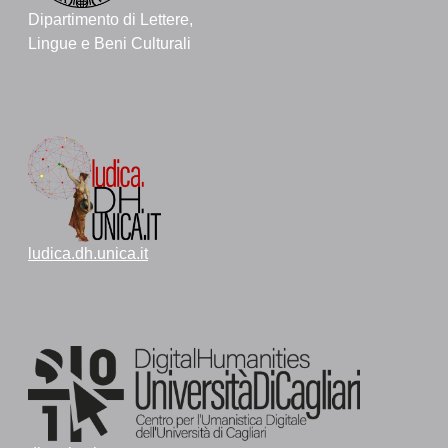
Dipartimento di Lettere,
Lingue e Beni Culturali
ludica.dh.unica.it