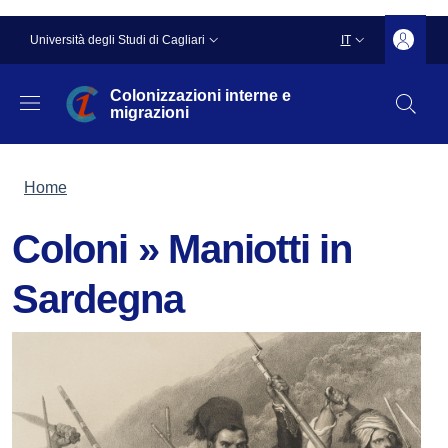
Salta al contenuto principale
Skip to footer content
Slim top
Università degli Studi di Cagliari
IT
SELETTORE LING
Colonizzazioni interne e
migrazioni
Briciole di pane
Home
Coloni » Maniotti in
Sardegna
Immagine: