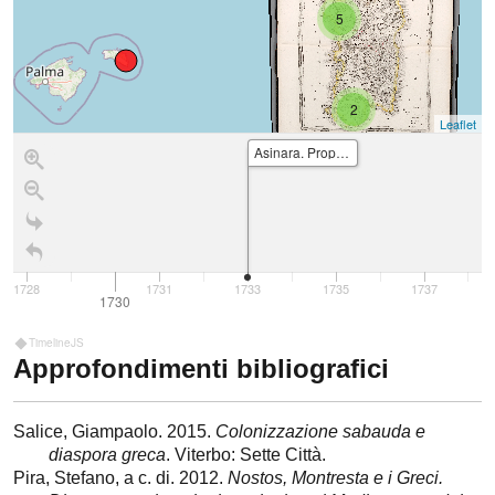
5
2
Leaflet
Asinara. Proposta di popolamento di greco-corsi
1728
1731
1733
1735
1737
1730
TimelineJS
Approfondimenti bibliografici
Salice, Giampaolo. 2015.
Colonizzazione sabauda e
diaspora greca
. Viterbo: Sette Città.
Pira, Stefano, a c. di. 2012.
Nostos, Montresta e i Greci.