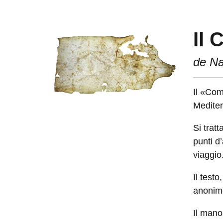
Image:
Il
de N
Il «Com
Medite
Si tratt
punti d’
viaggio
Il test
anonimo
Il mano