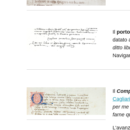
Image:
Il
porto
datato 
ditto l
Navigar
Image:
Il
Comp
Cagliar
per me 
farne qu
L’avanz