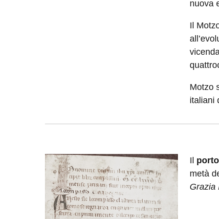
nuova e
Il Motz
all’evo
vicenda
quattro
Motzo si
italiani
Image:
Il
porto
metà de
Grazia 