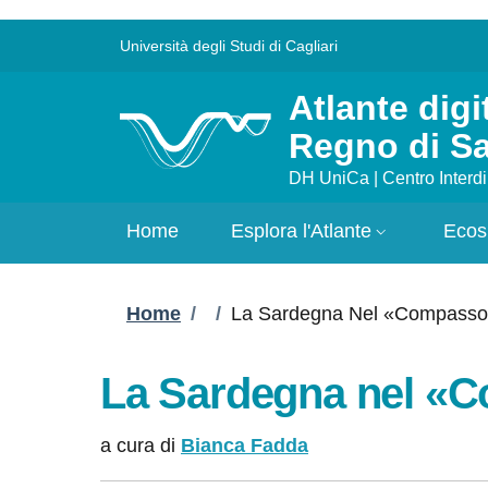
Skip to main content
Skip to footer content
Slim to
Università degli Studi di Cagliari
Atlante digi
Regno di S
DH UniCa | Centro Interdi
Home
Esplora l'Atlante
Ecos
Breadcrumb
Home
/
/
La Sardegna Nel «Compasso
La Sardegna nel «
a cura di
Bianca Fadda