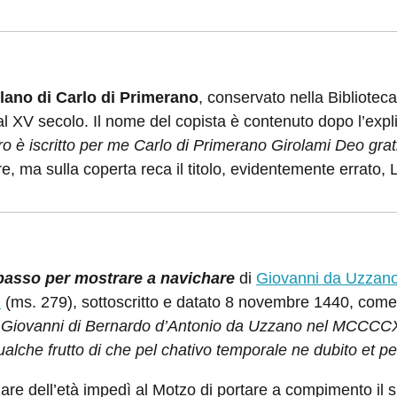
lano di Carlo di Primerano
, conservato nella Bibliotec
al XV secolo. Il nome del copista è contenuto dopo l’expli
ibro è iscritto per me Carlo di Primerano Girolami Deo gr
e, ma sulla coperta reca il titolo, evidentemente errato,
asso per mostrare a navichare
di
Giovanni da Uzzan
i
(ms. 279), sottoscritto e datato 8 novembre 1440, come
Giovanni di Bernardo d’Antonio da Uzzano nel MCCCCXL 
alche frutto di che pel chativo temporale ne dubito et per p
are dell’età impedì al Motzo di portare a compimento il s