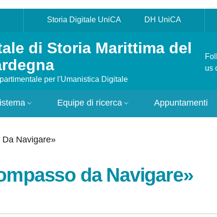
p
Storia Digitale UniCA
DH UniCA
tale di Storia Marittima del
Fol
ardegna
us 
partimentale per l'Umanistica Digitale
istema
Equipe di ricerca
Appuntamenti
 Da Navigare»
Compasso da Navigare»