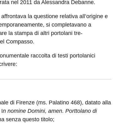
a curata nel 2011 da Alessandra Debanne.
affrontava la questione relativa all’origine e
contemporaneamente, si completavano a
e la stampa di altri portolani tre-
o nel Compasso.
monumentale raccolta di testi portolanici
crivere:
ale di Firenze (ms. Palatino 468), datato alla
 I
n nomine Domini, amen. Porttolano di
ma senza questo titolo;