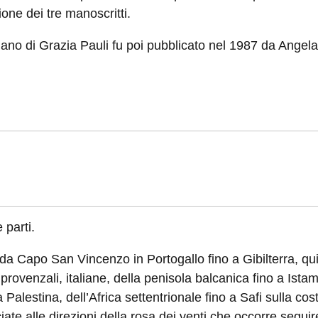
zione dei tre manoscritti.
olano di Grazia Pauli fu poi pubblicato nel 1987 da Angel
 parti.
 da Capo San Vincenzo in Portogallo fino a Gibilterra, q
rovenzali, italiane, della penisola balcanica fino a Istam
a Palestina, dell’Africa settentrionale fino a Safi sulla c
iate alle direzioni della rosa dei venti che occorre seguir