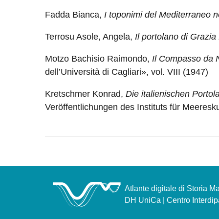
Fadda Bianca,
I toponimi del Mediterraneo
Terrosu Asole, Angela,
Il portolano di Grazia
Motzo Bachisio Raimondo,
Il Compasso da Na
dell’Università di Cagliari», vol. VIII (1947)
Kretschmer Konrad,
Die italienischen Portol
Veröffentlichungen des Instituts für Meeresk
Atlante digitale di Storia 
DH UniCa | Centro Interdipa