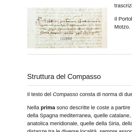
trascri
Image:
Il Port
Motzo.
Struttura del Compasso
Il testo del
Compasso
consta di norma di due
Nella
prima
sono descritte le coste a partire
della Spagna mediterranea, quelle catalane, p
anatolica meridionale, quelle della Siria, dell
distanze tra le diverse località, sempre assoc