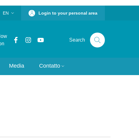
EN
Login to your personal area
LANGUAGE SWITCHER: CURRENT LANGUAGE
low
Facebook
Instagram
YouTube
Search
on
Media
Contatto