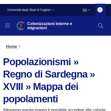
Skip to main content
Skip to footer content
Slim top
Università degli Studi di Cagliari
EN
LANGUAGE SWITC
Colonizzazioni interne e
migrazioni
Breadcrumb
Home
/
Popolazionismi »
Regno di Sardegna »
XVIII » Mappa dei
popolamenti
Attraverso questa mappa è possibile accedere alle colonie