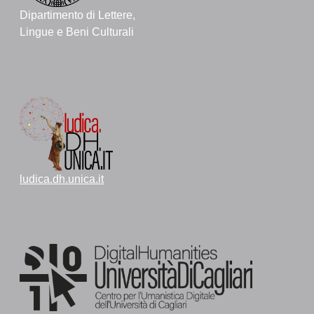
Dipartimento di Lettere,
Lingue e Beni Culturali
ludica.dh.unica.it